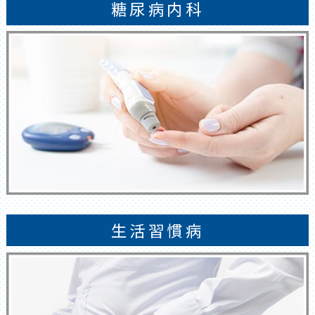
電話連絡をお願い申し上げます。電話に
糖尿病内科
て、午前もしくは午後の指定させていた
だく時間に来院していただくようお伝え
します。感染防止のため、ご協力をどうぞ
よろしくお願い申し上げます。
院長便り
院長便りとして、皆様の健康に役立つ情報
などを順次掲載させていただきます。
1回目は、巣鴨のタウン誌（すがも）よ
りご依頼がありました、新型コロナウィ
生活習慣病
ルスについて書いた文章をご紹介したい
と思います。6月号に掲載されますので、
皆様、巣鴨に来られた際には、是非、手
にとっていただければと思います。