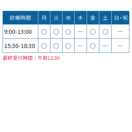
診療時間
月
火
水
木
金
土
日・祝
9:00-13:00
○
○
○
―
○
○
―
15:30-18:30
○
○
○
―
○
―
―
最終受付時間：午前12:30