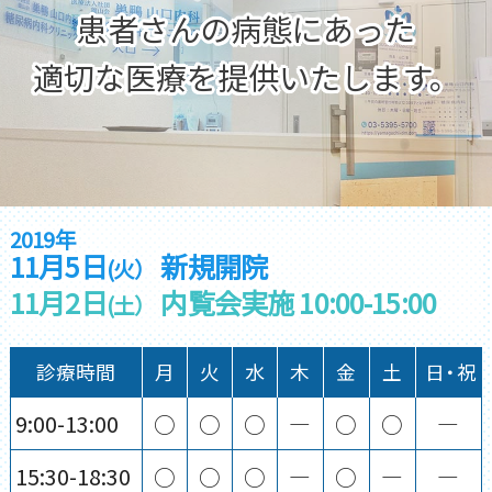
患者さんの病態にあった
適切な医療を提供いたします。
2019年
11月5日
新規開院
(火）
11月2日
内覧会実施 10:00-15:00
(土）
診療時間
月
火
水
木
金
土
日・祝
9:00-13:00
○
○
○
―
○
○
―
15:30-18:30
○
○
○
―
○
―
―