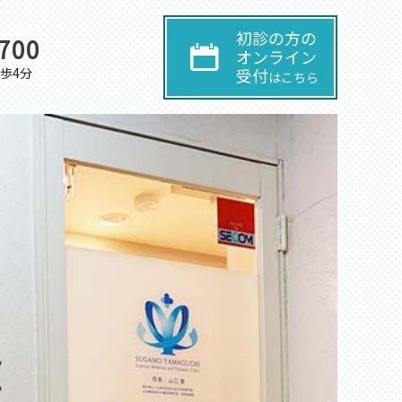
初診の方の
700
オンライン
歩4分
受付
はこちら
症