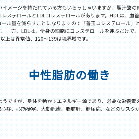
いイメージを持たれている方もいらっしゃいますが、胆汁酸の
コレステロールとLDLコレステロールがあります。HDLは、
ル量を減らすことになりますので「善玉コレステロール」とも呼
態です。一方、LDLは、全身の細胞にコレステロールを運ぶだけ
0以上は異常値、120～139は境界域です。
中性脂肪の働き
うですが、身体を動かすエネルギー源であり、必要な栄養素の一つ
狭心症、心筋梗塞、大動脈瘤、脂肪肝、糖尿病、などのリスク